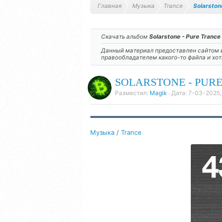
Главная
Музыка
Trance
Solarston
Скачать альбом
Solarstone - Pure Tranc
Данный материал предоставлен сайтом и
правообладателем какого-то файла и хо
SOLARSTONE - PURE 
Разместил:
Magik
· Дата:
7-03-2025,
Музыка
/
Trance