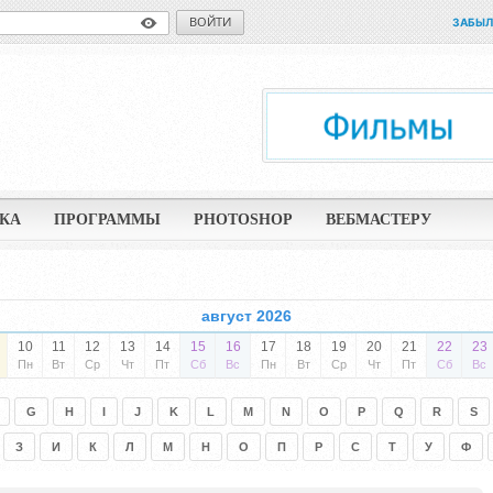
ВОЙТИ
ЗАБЫЛ
КА
ПРОГРАММЫ
PHOTOSHOP
ВЕБМАСТЕРУ
август 2026
10
11
12
13
14
15
16
17
18
19
20
21
22
23
Пн
Вт
Ср
Чт
Пт
Сб
Вс
Пн
Вт
Ср
Чт
Пт
Сб
Вс
G
H
I
J
K
L
M
N
O
P
Q
R
S
З
И
К
Л
М
Н
О
П
Р
С
Т
У
Ф