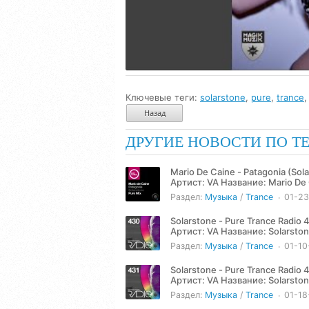
Ключевые теги:
solarstone
,
pure
,
trance
Назад
ДРУГИЕ НОВОСТИ ПО Т
Mario De Caine - Patagonia (Sol
Артист: VA Название: Mario De Caine - Patagonia (Solarstone Pure Mix) (2025) Жанр: Trance Год:
2025 Количество...
Раздел:
Музыка
/
Trance
01-2
Solarstone - Pure Trance Radio 
Артист: VA Название: Solarstone - Pure Trance Radio 430 (2025-01-10) Жанр: Trance, Electronic,
Progressive Год: 2025...
Раздел:
Музыка
/
Trance
01-10
Solarstone - Pure Trance Radio 
Артист: VA Название: Solarstone - Pure Trance Radio 431 (2025-01-17) Жанр: Trance, Electronic,
Progressive Год: 2025...
Раздел:
Музыка
/
Trance
01-18