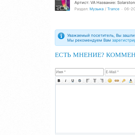
Артист: VA Название: Solarstone & Sean Tyas - Pure Trance Radio Episode 403 (2024-06-20) Жанр:
Trance, Electronic,...
Раздел:
Музыка
/
Trance
06-2
Уважаемый посетитель, Вы зашли 
Мы рекомендуем Вам
зарегистри
ЕСТЬ МНЕНИЕ? КОММЕН