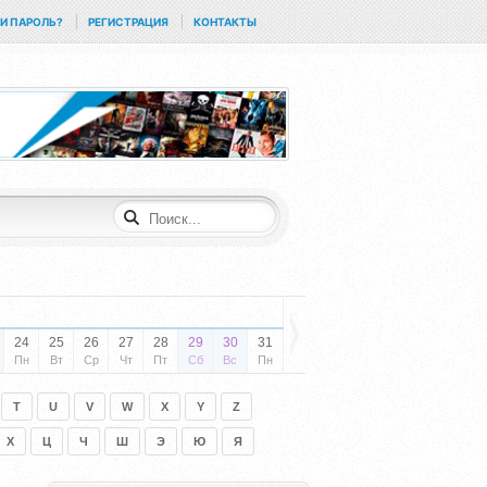
И ПАРОЛЬ?
РЕГИСТРАЦИЯ
КОНТАКТЫ
24
25
26
27
28
29
30
31
Пн
Вт
Ср
Чт
Пт
Сб
Вс
Пн
T
U
V
W
X
Y
Z
Х
Ц
Ч
Ш
Э
Ю
Я