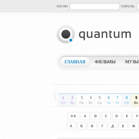
ЛОГИН:
ПАРОЛЬ:
ГЛАВНАЯ
ФИЛЬМЫ
МУЗЫ
1
2
3
4
5
6
7
8
9
Сб
Вс
Пн
Вт
Ср
Чт
Пт
Сб
Вс
0-9
A
B
C
D
E
F
А
Б
В
Г
Д
Е
Ж