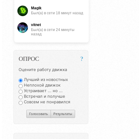
Magik
Был(a) в сети 18 минут назад
vitnet
Был(a) в сети 24 минуты
назад
ОПРОС
?
Оцените работу движка
Лучший из новостных
Неплохой движок
Устраивает ... но ...
Встречал и получше
Совсем не понравился
Голосовать
Результаты