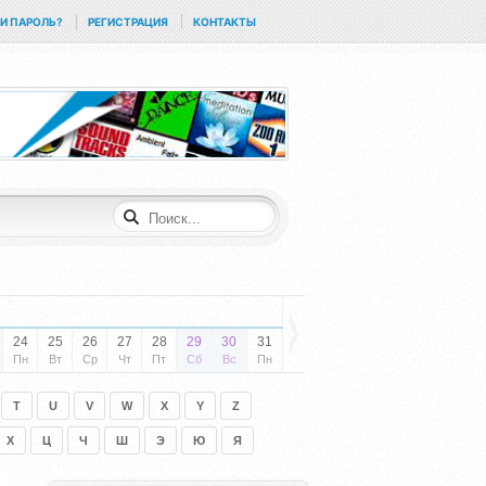
И ПАРОЛЬ?
РЕГИСТРАЦИЯ
КОНТАКТЫ
24
25
26
27
28
29
30
31
Пн
Вт
Ср
Чт
Пт
Сб
Вс
Пн
T
U
V
W
X
Y
Z
Х
Ц
Ч
Ш
Э
Ю
Я