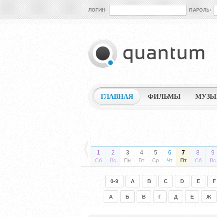
ЛОГИН:
ПАРОЛЬ:
ГЛАВНАЯ
ФИЛЬМЫ
МУЗЫ
1
2
3
4
5
6
7
8
9
Сб
Вс
Пн
Вт
Ср
Чт
Пт
Сб
Вс
0-9
A
B
C
D
E
F
А
Б
В
Г
Д
Е
Ж