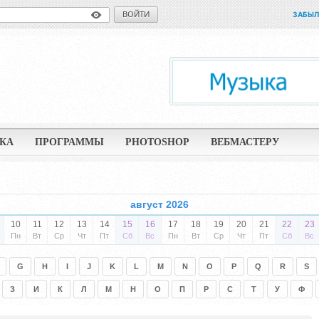
ВОЙТИ
ЗАБЫЛ
КА
ПРОГРАММЫ
PHOTOSHOP
ВЕБМАСТЕРУ
август 2026
10
11
12
13
14
15
16
17
18
19
20
21
22
23
Пн
Вт
Ср
Чт
Пт
Сб
Вс
Пн
Вт
Ср
Чт
Пт
Сб
Вс
G
H
I
J
K
L
M
N
O
P
Q
R
S
З
И
К
Л
М
Н
О
П
Р
С
Т
У
Ф