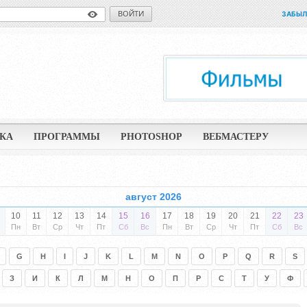
ВОЙТИ
ЗАБЫЛ
КА
ПРОГРАММЫ
PHOTOSHOP
ВЕБМАСТЕРУ
август 2026
10
11
12
13
14
15
16
17
18
19
20
21
22
23
Пн
Вт
Ср
Чт
Пт
Сб
Вс
Пн
Вт
Ср
Чт
Пт
Сб
Вс
G
H
I
J
K
L
M
N
O
P
Q
R
S
З
И
К
Л
М
Н
О
П
Р
С
Т
У
Ф