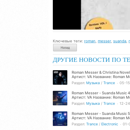
Ключевые теги:
roman
,
messer
,
suanda
,
Назад
ДРУГИЕ НОВОСТИ ПО Т
Roman Messer & Christina Novell
Артист: VA Название: Roman Messer & Christina Novelli - Serendipity (2025) Жанр: Trance Год: 2025
Количество треков:...
Раздел:
Музыка
/
Trance
05-1
Roman Messer - Suanda Music 4
Артист: VA Название: Roman Messer - Suanda Music 465 (The Best Of Suanda 2024) (2024-12-24)
Жанр: Trance, Electronic,...
Раздел:
Музыка
/
Trance
12-2
Roman Messer - Suanda Music 5
Артист: VA Название: Roman Messer - Suanda Music 518 (2026-01-06) Жанр: Trance, Electronic,
Progressive Год: 2026...
Раздел:
Trance
/
Electronic
01-