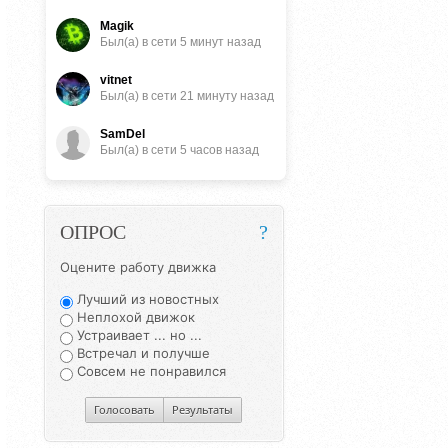
Magik
Был(a) в сети 5 минут назад
vitnet
Был(a) в сети 21 минуту назад
SamDel
Был(a) в сети 5 часов назад
ОПРОС
?
Оцените работу движка
Лучший из новостных
Неплохой движок
Устраивает ... но ...
Встречал и получше
Совсем не понравился
Голосовать
Результаты