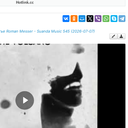
Hotlink.cc
ье Roman Messer - Suanda Music 545 (2026-07-07)