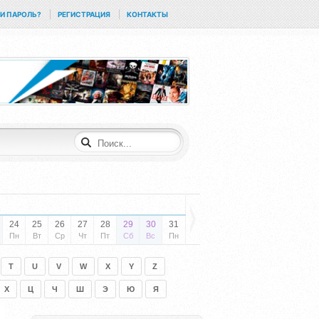
И ПАРОЛЬ?
РЕГИСТРАЦИЯ
КОНТАКТЫ
24
25
26
27
28
29
30
31
Пн
Вт
Ср
Чт
Пт
Сб
Вс
Пн
T
U
V
W
X
Y
Z
Х
Ц
Ч
Ш
Э
Ю
Я