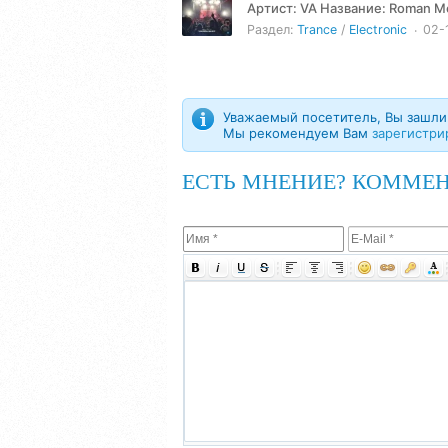
Артист: VA Название: Roman Messer - Suanda Music 524 (2026-02-10) Жанр: Trance, Electronic,
Progressive Год: 2026...
Раздел:
Trance
/
Electronic
02-
Уважаемый посетитель, Вы зашли 
Мы рекомендуем Вам
зарегистри
ЕСТЬ МНЕНИЕ? КОММЕН