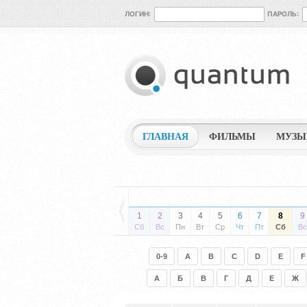
ЛОГИН:
ПАРОЛЬ:
ГЛАВНАЯ
ФИЛЬМЫ
МУЗЫ
1
2
3
4
5
6
7
8
9
Сб
Вс
Пн
Вт
Ср
Чт
Пт
Сб
Вс
0-9
A
B
C
D
E
F
А
Б
В
Г
Д
Е
Ж