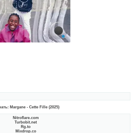
ать: Margane - Cette Fille (2025)
Nitroflare.com
Turbobit.net
Rg.to
Mixdrop.co