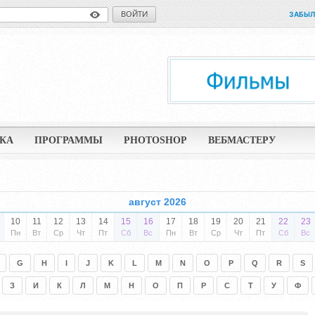
ВОЙТИ
ЗАБЫЛ
КА
ПРОГРАММЫ
PHOTOSHOP
ВЕБМАСТЕРУ
август 2026
10
11
12
13
14
15
16
17
18
19
20
21
22
23
Пн
Вт
Ср
Чт
Пт
Сб
Вс
Пн
Вт
Ср
Чт
Пт
Сб
Вс
G
H
I
J
K
L
M
N
O
P
Q
R
S
З
И
К
Л
М
Н
О
П
Р
С
Т
У
Ф