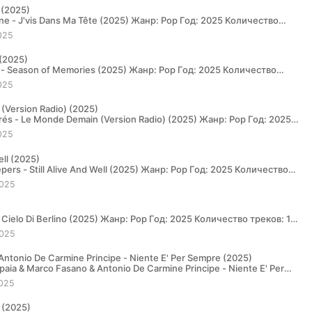
e (2025)
025
(2025)
...
025
(Version Radio) (2025)
025
ell (2025)
025
025
 Antonio De Carmine Principe - Niente E' Per Sempre (2025)
025
 (2025)