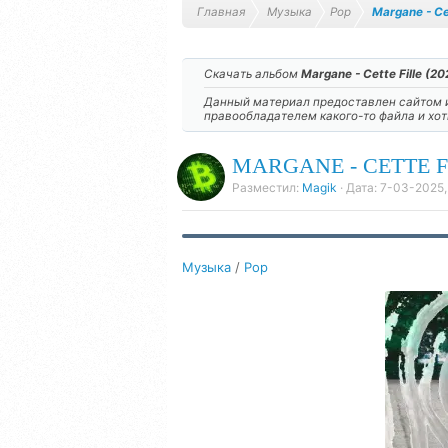
Главная
Музыка
Pop
Margane - Ce
Скачать альбом
Margane - Cette Fille (20
Данный материал предоставлен сайтом и
правообладателем какого-то файла и хо
MARGANE - CETTE FI
Разместил:
Magik
· Дата:
7-03-2025,
Музыка
/
Pop