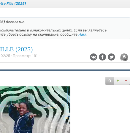
tte Fille (2025)
25)
бесплатно.
сключительно в ознакомительных целях. Если вы являетесь
тите убрать ссылку на скачивание, сообщите
Нам
.
LLE (2025)
 02:25
· Просмотр:
191
·
0