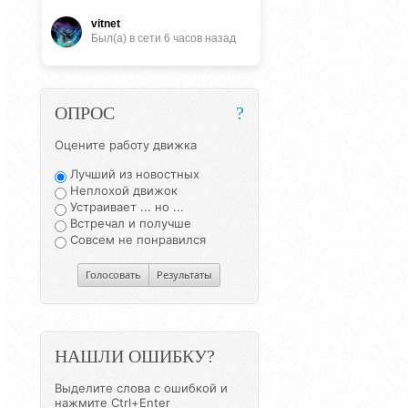
vitnet
Был(a) в сети 6 часов назад
ОПРОС
?
Оцените работу движка
Лучший из новостных
Неплохой движок
Устраивает ... но ...
Встречал и получше
Совсем не понравился
Голосовать
Результаты
НАШЛИ ОШИБКУ?
Выделите слова с ошибкой и
нажмите Ctrl+Enter