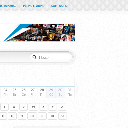
И ПАРОЛЬ?
РЕГИСТРАЦИЯ
КОНТАКТЫ
24
25
26
27
28
29
30
31
Пн
Вт
Ср
Чт
Пт
Сб
Вс
Пн
T
U
V
W
X
Y
Z
Х
Ц
Ч
Ш
Э
Ю
Я