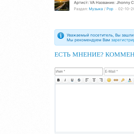
Артист: VA Название: Jhonny Cannuccia - Non Smetto (2025) Жанр: Pop Год: 2025 Количество
треков: 1 Продолжительность:.
Раздел:
Музыка
/
Pop
02-10-2
Уважаемый посетитель, Вы зашли 
Мы рекомендуем Вам
зарегистри
ЕСТЬ МНЕНИЕ? КОММЕН