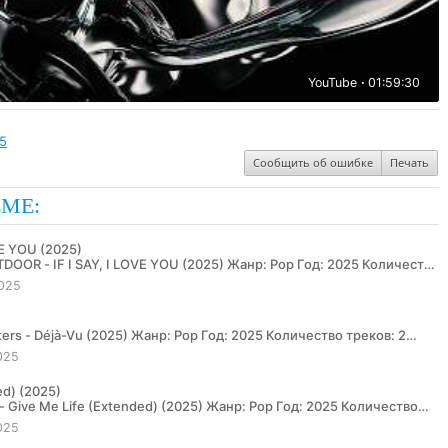
YouTube
01:59:30
5
Сообщить об ошибке
Печать
ЕМЕ:
E YOU (2025)
025
025
ed) (2025)
025