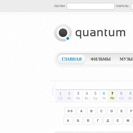
ЛОГИН:
ПАРОЛЬ:
ГЛАВНАЯ
ФИЛЬМЫ
МУЗЫ
1
2
3
4
5
6
7
8
9
Сб
Вс
Пн
Вт
Ср
Чт
Пт
Сб
Вс
0-9
A
B
C
D
E
F
А
Б
В
Г
Д
Е
Ж