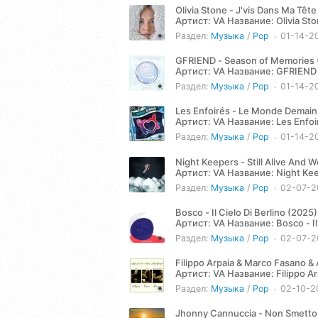
Olivia Stone - J'vis Dans Ma Têt
Артист: VA Название: Olivia Stone - J'vis Dans Ma Tête (2025) Жанр: Pop Год: 2025 Количество
треков: 1...
Раздел:
Музыка
/
Pop
01-14-2
GFRIEND - Season of Memories 
Артист: VA Название: GFRIEND - Season of Memories (2025) Жанр: Pop Год: 2025 Количество
треков: 2 Продолжительность:
Раздел:
Музыка
/
Pop
01-14-2
Les Enfoirés - Le Monde Demain 
Артист: VA Название: Les Enfoirés - Le Monde Demain (Version Radio) (2025) Жанр: Pop Год: 2025
Количество треков: 1...
Раздел:
Музыка
/
Pop
01-14-2
Night Keepers - Still Alive And W
Артист: VA Название: Night Keepers - Still Alive And Well (2025) Жанр: Pop Год: 2025 Количество
треков: 3...
Раздел:
Музыка
/
Pop
02-07-2
Bosco - Il Cielo Di Berlino (2025)
Артист: VA Название: Bosco - Il Cielo Di Berlino (2025) Жанр: Pop Год: 2025 Количество треков: 1
Продолжительность:...
Раздел:
Музыка
/
Pop
02-07-2
Filippo Arpaia & Marco Fasano &
Артист: VA Название: Filippo Arpaia & Marco Fasano & Antonio De Carmine Principe - Niente E' Per
Sempre (2025) Жанр:...
Раздел:
Музыка
/
Pop
02-10-2
Jhonny Cannuccia - Non Smetto