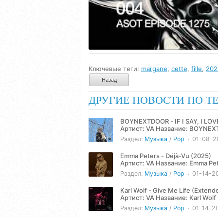
Ключевые теги:
margane
,
cette
,
fille
,
202
Назад
ДРУГИЕ НОВОСТИ ПО Т
BOYNEXTDOOR - IF I SAY, I LOV
Артист: VA Название: BOYNEXTDOOR - IF I SAY, I LOVE YOU (2025) Жанр: Pop Год: 2025 Количество
треков: 1...
Раздел:
Музыка
/
Pop
01-08-2
Emma Peters - Déjà-Vu (2025)
Артист: VA Название: Emma Peters - Déjà-Vu (2025) Жанр: Pop Год: 2025 Количество треков: 2
Продолжительность: 06:24...
Раздел:
Музыка
/
Pop
01-14-2
Karl Wolf - Give Me Life (Extend
Артист: VA Название: Karl Wolf - Give Me Life (Extended) (2025) Жанр: Pop Год: 2025 Количество
треков: 1...
Раздел:
Музыка
/
Pop
01-14-2