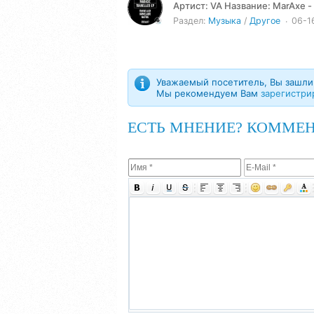
Артист: VA Название: MarAxe - Traveller EP (2024) Жанр: Techno Год: 2024 Количество треков: 3
Продолжительность:...
Раздел:
Музыка
/
Другое
06-1
Уважаемый посетитель, Вы зашли 
Мы рекомендуем Вам
зарегистри
ЕСТЬ МНЕНИЕ? КОММЕН