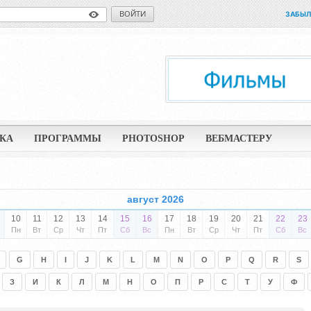
ВОЙТИ
ЗАБЫЛ
КА
ПРОГРАММЫ
PHOTOSHOP
ВЕБМАСТЕРУ
август 2026
10
11
12
13
14
15
16
17
18
19
20
21
22
23
Пн
Вт
Ср
Чт
Пт
Сб
Вс
Пн
Вт
Ср
Чт
Пт
Сб
Вс
G
H
I
J
K
L
M
N
O
P
Q
R
S
З
И
К
Л
М
Н
О
П
Р
С
Т
У
Ф