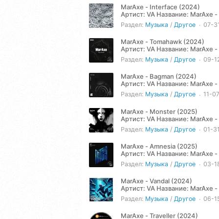
MarAxe - Interface (2024)
Артист: VA Название: MarAxe - Interface (2024) Жанр: Techno Год: 2024 Количество треков: 4
Продолжительность: 22:25...
Раздел:
Музыка
/
Другое
07-3
MarAxe - Tomahawk (2024)
Артист: VA Название: MarAxe - Tomahawk (2024) Жанр: Techno Год: 2024 Количество треков: 4
Продолжительность: 21:29...
Раздел:
Музыка
/
Другое
09-1
MarAxe - Bagman (2024)
Артист: VA Название: MarAxe - Bagman EP (2024) Жанр: Techno Год: 2024 Количество треков: 4
Продолжительность: 21:44...
Раздел:
Музыка
/
Другое
11-0
MarAxe - Monster (2025)
Артист: VA Название: MarAxe - Monster (2025) Жанр: Techno Год: 2025 Количество треков: 3
Продолжительность: 15:59...
Раздел:
Музыка
/
Другое
01-3
MarAxe - Amnesia (2025)
Артист: VA Название: MarAxe - Amnesia (2025) Жанр: Techno Год: 2025 Количество треков: 3
Продолжительность: 16:16...
Раздел:
Музыка
/
Другое
03-1
MarAxe - Vandal (2024)
Артист: VA Название: MarAxe - Vandal (2024) Жанр: Techno Год: 2024 Количество треков: 3
Продолжительность: 19:58...
Раздел:
Музыка
/
Другое
06-1
MarAxe - Traveller (2024)