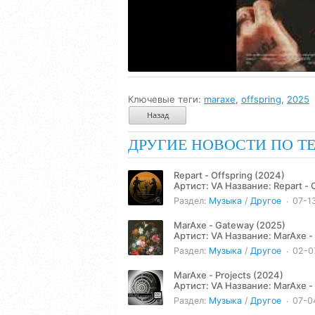
Ключевые теги:
maraxe
,
offspring
,
2025
Назад
ДРУГИЕ НОВОСТИ ПО Т
Repart - Offspring (2024)
Артист: VA Название: Repart - Offspring EP (2024) Жанр: Techno Год: 2024 Количество треков: 4
Продолжительность:...
Раздел:
Музыка
/
Другое
07-1
MarAxe - Gateway (2025)
Артист: VA Название: MarAxe - Gateway (2025) Жанр: Techno Год: 2025 Количество треков: 4
Продолжительность: 23:16...
Раздел:
Музыка
/
Другое
02-0
MarAxe - Projects (2024)
Артист: VA Название: MarAxe - Projects (2024) Жанр: Techno Год: 2024 Количество треков: 4
Продолжительность: 22:25...
Раздел:
Музыка
/
Другое
07-0