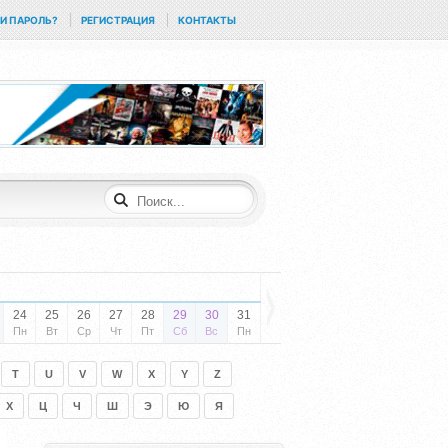
И ПАРОЛЬ?
РЕГИСТРАЦИЯ
КОНТАКТЫ
24
25
26
27
28
29
30
31
Пн
Вт
Ср
Чт
Пт
Сб
Вс
Пн
T
U
V
W
X
Y
Z
Х
Ц
Ч
Ш
Э
Ю
Я