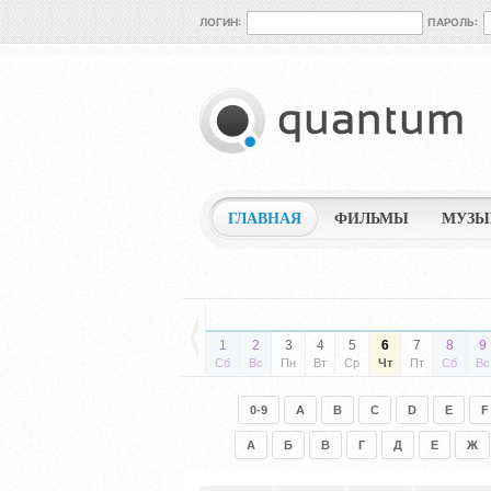
ЛОГИН:
ПАРОЛЬ:
ГЛАВНАЯ
ФИЛЬМЫ
МУЗЫ
1
2
3
4
5
6
7
8
9
Сб
Вс
Пн
Вт
Ср
Чт
Пт
Сб
Вс
0-9
A
B
C
D
E
F
А
Б
В
Г
Д
Е
Ж