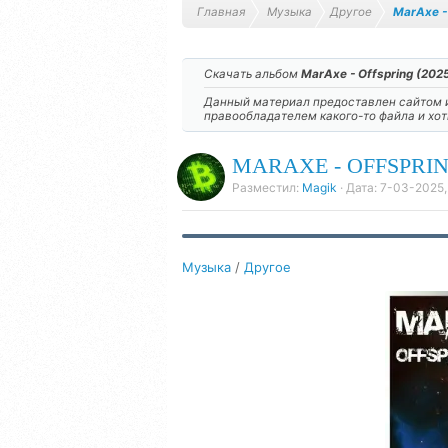
Главная
Музыка
Другое
MarAxe -
Скачать альбом
MarAxe - Offspring (202
Данный материал предоставлен сайтом и
правообладателем какого-то файла и хо
MARAXE - OFFSPRING
Разместил:
Magik
· Дата:
7-03-2025,
Музыка
/
Другое