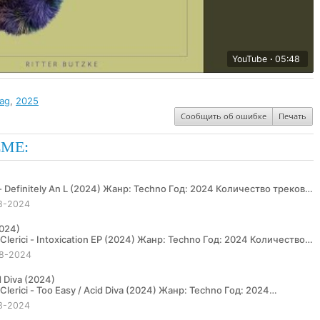
YouTube
05:48
lag
,
2025
Сообщить об ошибке
Печать
ЕМЕ:
8-2024
2024)
8-2024
d Diva (2024)
3-2024