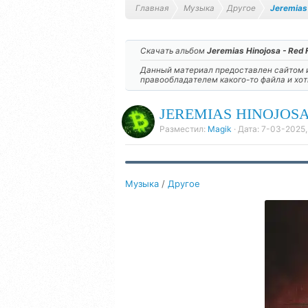
Главная
Музыка
Другое
Jeremias 
Скачать альбом
Jeremias Hinojosa - Red 
Данный материал предоставлен сайтом и
правообладателем какого-то файла и хо
JEREMIAS HINOJOSA 
Разместил:
Magik
· Дата:
7-03-2025,
Музыка
/
Другое