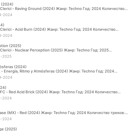
d (2024)
4-2024
24)
8-2024
ption (2025)
1-2025
mósferas (2024)
9-2024
024)
4-2024
4-2024
ge (2025)