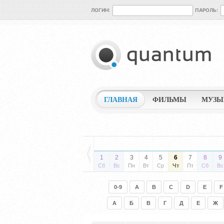
ЛОГИН:
ПАРОЛЬ:
ГЛАВНАЯ
ФИЛЬМЫ
МУЗЫ
1
2
3
4
5
6
7
8
9
Сб
Вс
Пн
Вт
Ср
Чт
Пт
Сб
Вс
0-9
A
B
C
D
E
F
А
Б
В
Г
Д
Е
Ж