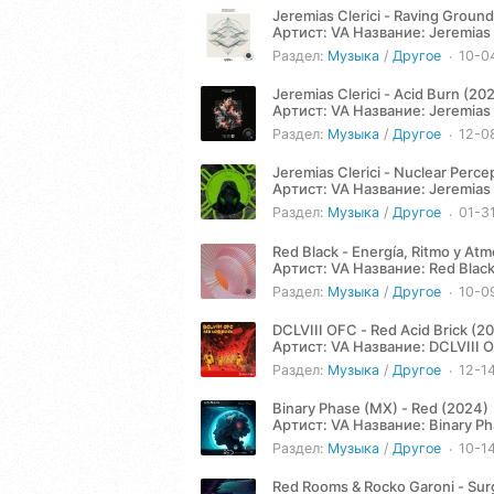
Jeremias Clerici - Raving Groun
Артист: VA Название: Jeremias Clerici - Raving Ground (2024) Жанр: Techno Год: 2024 Количество
треков: 2...
Раздел:
Музыка
/
Другое
10-0
Jeremias Clerici - Acid Burn (20
Артист: VA Название: Jeremias Clerici - Acid Burn (2024) Жанр: Techno Год: 2024 Количество
треков: 2...
Раздел:
Музыка
/
Другое
12-0
Jeremias Clerici - Nuclear Perce
Артист: VA Название: Jeremias Clerici - Nuclear Perception (2025) Жанр: Techno Год: 2025
Количество треков: 1...
Раздел:
Музыка
/
Другое
01-3
Red Black - Energía, Ritmo y At
Артист: VA Название: Red Black - Energía, Ritmo y Atmósferas (2024) Жанр: Techno Год: 2024
Количество треков: 8...
Раздел:
Музыка
/
Другое
10-0
DCLVIII OFC - Red Acid Brick (2
Артист: VA Название: DCLVIII OFC - Red Acid Brick (2024) Жанр: Techno Год: 2024 Количество
треков: 8...
Раздел:
Музыка
/
Другое
12-1
Binary Phase (MX) - Red (2024)
Артист: VA Название: Binary Phase (MX) - Red (2024) Жанр: Techno Год: 2024 Количество треков: 2
Продолжительность:...
Раздел:
Музыка
/
Другое
10-1
Red Rooms & Rocko Garoni - Sur