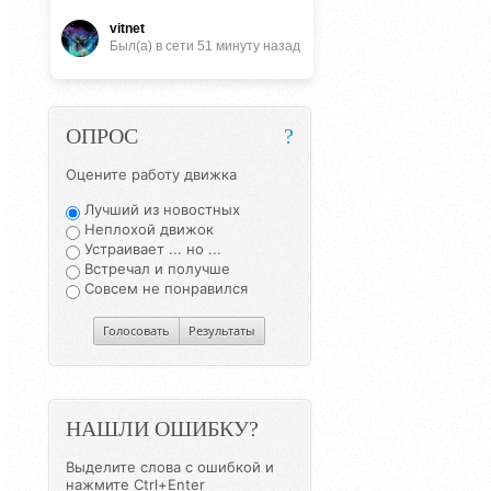
vitnet
Был(a) в сети 51 минуту назад
ОПРОС
?
Оцените работу движка
Лучший из новостных
Неплохой движок
Устраивает ... но ...
Встречал и получше
Совсем не понравился
Голосовать
Результаты
НАШЛИ ОШИБКУ?
Выделите слова с ошибкой и
нажмите Ctrl+Enter