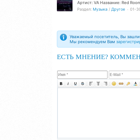
Артист: VA Название: Red Rooms & Rocko Garoni - Surge EP (2025) Жанр: Techno Год: 2025
Количество треков: 5...
Раздел:
Музыка
/
Другое
01-3
Уважаемый посетитель, Вы зашли 
Мы рекомендуем Вам
зарегистри
ЕСТЬ МНЕНИЕ? КОММЕН