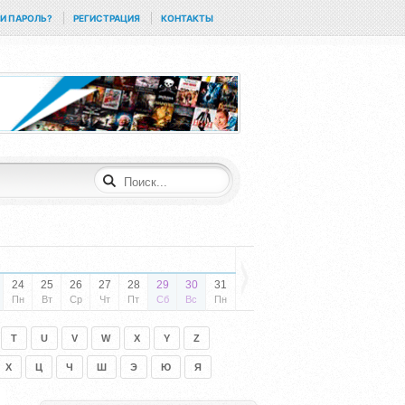
И ПАРОЛЬ?
РЕГИСТРАЦИЯ
КОНТАКТЫ
24
25
26
27
28
29
30
31
Пн
Вт
Ср
Чт
Пт
Сб
Вс
Пн
T
U
V
W
X
Y
Z
Х
Ц
Ч
Ш
Э
Ю
Я