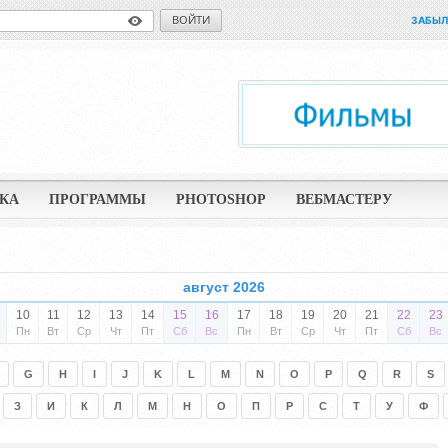
ВОЙТИ
ЗАБЫЛ
КА
ПРОГРАММЫ
PHOTOSHOP
ВЕБМАСТЕРУ
август 2026
10
11
12
13
14
15
16
17
18
19
20
21
22
23
Пн
Вт
Ср
Чт
Пт
Сб
Вс
Пн
Вт
Ср
Чт
Пт
Сб
Вс
G
H
I
J
K
L
M
N
O
P
Q
R
S
З
И
К
Л
М
Н
О
П
Р
С
Т
У
Ф