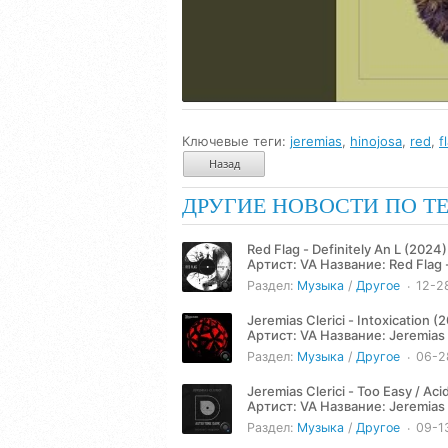
Ключевые теги:
jeremias
,
hinojosa
,
red
,
f
Назад
ДРУГИЕ НОВОСТИ ПО Т
Red Flag - Definitely An L (2024)
Артист: VA Название: Red Flag - Definitely An L (2024) Жанр: Techno Год: 2024 Количество треков:
2 Продолжительность:...
Раздел:
Музыка
/
Другое
12-2
Jeremias Clerici - Intoxication (
Артист: VA Название: Jeremias Clerici - Intoxication EP (2024) Жанр: Techno Год: 2024 Количество
треков: 2...
Раздел:
Музыка
/
Другое
06-2
Jeremias Clerici - Too Easy / Aci
Артист: VA Название: Jeremias Clerici - Too Easy / Acid Diva (2024) Жанр: Techno Год: 2024
Количество треков: 2...
Раздел:
Музыка
/
Другое
09-1