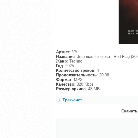
Артист
: VA
Название
: Jeremias Hinojosa - Red Flag (20
Жанр
: Techno
Год
: 2025
Количество треков
: 4
Продолжительность
: 20:08
Формат
: MP3
Качество
: 320 Kbps
Размер архива
: 48 MB
Трек-лист
Скачать: