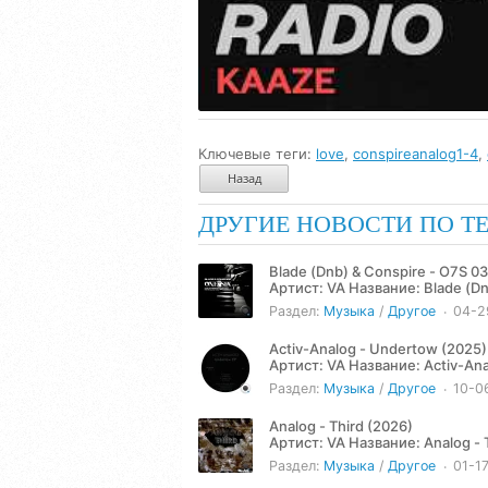
Ключевые теги:
love
,
conspireanalog1-4
,
Назад
ДРУГИЕ НОВОСТИ ПО Т
Blade (Dnb) & Conspire - O7S 0
Артист: VA Название: Blade (Dnb) & Conspire - O7S 037 (2026) Жанр: Drum & Bass Год: 2026
Количество треков: 1...
Раздел:
Музыка
/
Другое
04-2
Activ-Analog - Undertow (2025)
Артист: VA Название: Activ-Analog - Undertow EP (2025) Жанр: Techno Год: 2025 Количество
треков: 4 Продолжительность:
Раздел:
Музыка
/
Другое
10-0
Analog - Third (2026)
Артист: VA Название: Analog - Third (2026) Жанр: Techno Год: 2026 Количество треков: 3
Продолжительность: 18:24...
Раздел:
Музыка
/
Другое
01-1