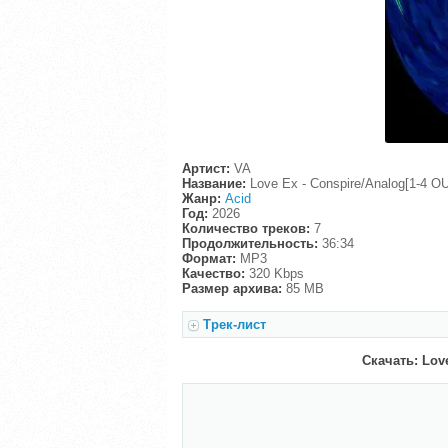
Артист:
VA
Название:
Love Ex - Conspire/Analog[1-4 O
Жанр:
Acid
Год:
2026
Количество треков:
7
Продолжительность:
36:34
Формат:
MP3
Качество:
320 Kbps
Размер архива:
85 MB
Трек-лист
Скачать: Love