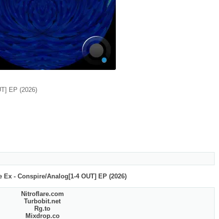
UT] EP (2026)
 Ex - Conspire/Analog[1-4 OUT] EP (2026)
Nitroflare.com
Turbobit.net
Rg.to
Mixdrop.co