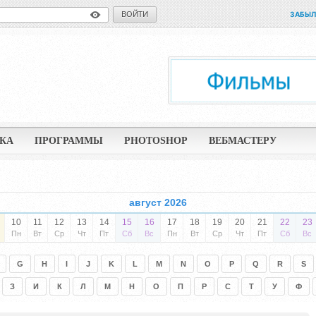
ВОЙТИ
ЗАБЫЛ
КА
ПРОГРАММЫ
PHOTOSHOP
ВЕБМАСТЕРУ
август 2026
10
11
12
13
14
15
16
17
18
19
20
21
22
23
Пн
Вт
Ср
Чт
Пт
Сб
Вс
Пн
Вт
Ср
Чт
Пт
Сб
Вс
G
H
I
J
K
L
M
N
O
P
Q
R
S
З
И
К
Л
М
Н
О
П
Р
С
Т
У
Ф