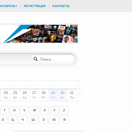
И ПАРОЛЬ?
РЕГИСТРАЦИЯ
КОНТАКТЫ
24
25
26
27
28
29
30
31
Пн
Вт
Ср
Чт
Пт
Сб
Вс
Пн
T
U
V
W
X
Y
Z
Х
Ц
Ч
Ш
Э
Ю
Я