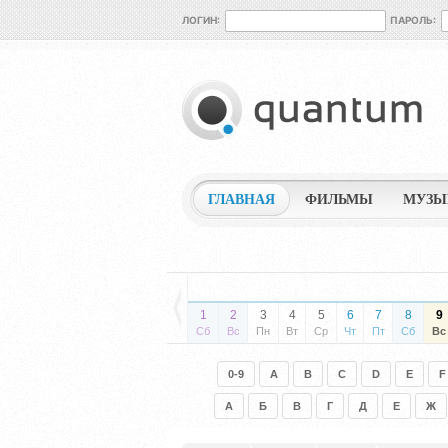
ЛОГИН:
ПАРОЛЬ:
ГЛАВНАЯ
ФИЛЬМЫ
МУЗЫ
1
2
3
4
5
6
7
8
9
Сб
Вс
Пн
Вт
Ср
Чт
Пт
Сб
Вс
0-9
A
B
C
D
E
F
А
Б
В
Г
Д
Е
Ж