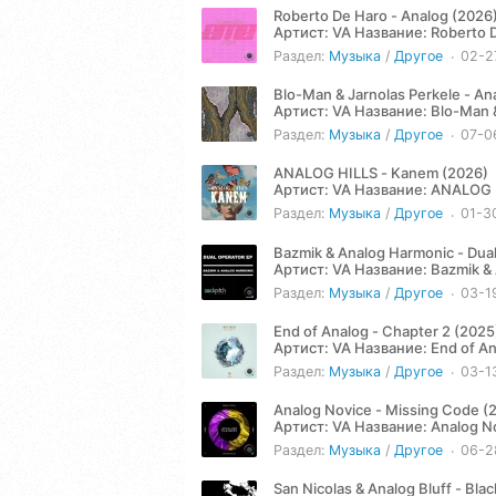
Roberto De Haro - Analog (2026
Артист: VA Название: Roberto De Haro - Analog (2026) Жанр: Techno Год: 2026 Количество треков:
4 Продолжительность:...
Раздел:
Музыка
/
Другое
02-2
Blo-Man & Jarnolas Perkele - An
Артист: VA Название: Blo-Man & Jarnolas Perkele - Analog Destruction (2024) Жанр: Techno Год:
2024 Количество треков:...
Раздел:
Музыка
/
Другое
07-0
ANALOG HILLS - Kanem (2026)
Артист: VA Название: ANALOG HILLS - Kanem (2026) Жанр: Techno Год: 2026 Количество треков: 3
Продолжительность: 14:59...
Раздел:
Музыка
/
Другое
01-3
Bazmik & Analog Harmonic - Dua
Артист: VA Название: Bazmik & Analog Harmonic - Dual Operator (2026) Жанр: Techno Год: 2026
Количество треков: 3...
Раздел:
Музыка
/
Другое
03-1
End of Analog - Chapter 2 (2025
Артист: VA Название: End of Analog - Chapter 2 (2025) Жанр: Techno Год: 2025 Количество треков:
3 Продолжительность:...
Раздел:
Музыка
/
Другое
03-1
Analog Novice - Missing Code (
Артист: VA Название: Analog Novice - Missing Code (2024) Жанр: Techno Год: 2024 Количество
треков: 2...
Раздел:
Музыка
/
Другое
06-2
San Nicolas & Analog Bluff - Bla