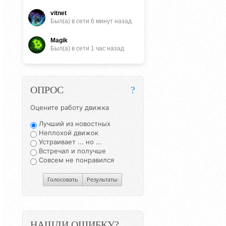
vitnet
Был(a) в сети 6 минут назад
Magik
Был(a) в сети 1 час назад
ОПРОС
?
Оцените работу движка
Лучший из новостных
Неплохой движок
Устраивает ... но ...
Встречал и получше
Совсем не понравился
Голосовать
Результаты
НАШЛИ ОШИБКУ?