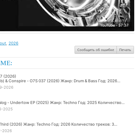
YouTube
57:37
out
,
2026
Сообщить об ошибке
Печать
ЕМЕ:
37 (2026)
9-2026
...
6-2025
7-2026