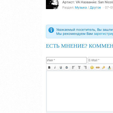
Артист: VA Название: San Nicolas & Analog Bluff - Black Haze (2024) Жанр: Techno Год: 2024
Количество треков: 2...
Раздел:
Музыка
/
Другое
07-0
Уважаемый посетитель, Вы зашли 
Мы рекомендуем Вам
зарегистри
ЕСТЬ МНЕНИЕ? КОММЕН