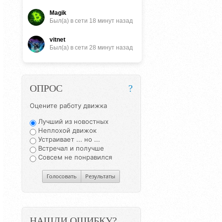
Magik
Был(a) в сети 18 минут назад
vitnet
Был(a) в сети 28 минут назад
ОПРОС
?
Оцените работу движка
Лучший из новостных
Неплохой движок
Устраивает ... но ...
Встречал и получше
Совсем не понравился
Голосовать
Результаты
НАШЛИ ОШИБКУ?