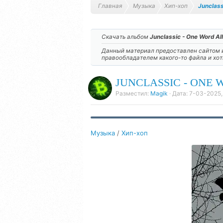
Главная
Музыка
Хип-хоп
Junclass
Скачать альбом
Junclassic - One Word All
Данный материал предоставлен сайтом и
правообладателем какого-то файла и хо
JUNCLASSIC - ONE W
Разместил:
Magik
· Дата:
7-03-2025,
Музыка
/
Хип-хоп