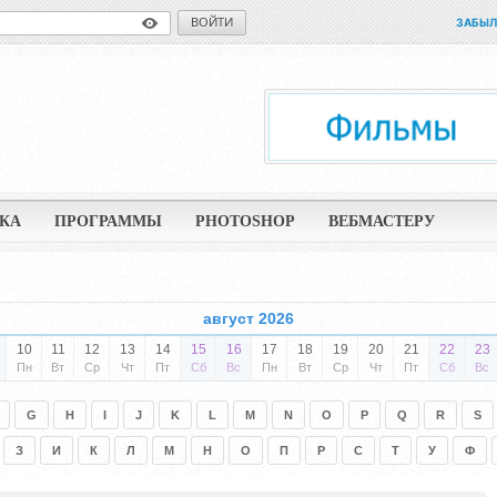
ВОЙТИ
ЗАБЫЛ
КА
ПРОГРАММЫ
PHOTOSHOP
ВЕБМАСТЕРУ
август 2026
10
11
12
13
14
15
16
17
18
19
20
21
22
23
Пн
Вт
Ср
Чт
Пт
Сб
Вс
Пн
Вт
Ср
Чт
Пт
Сб
Вс
G
H
I
J
K
L
M
N
O
P
Q
R
S
З
И
К
Л
М
Н
О
П
Р
С
Т
У
Ф