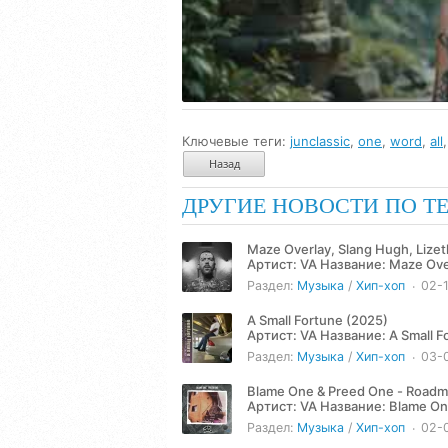
Ключевые теги:
junclassic
,
one
,
word
,
all
Назад
ДРУГИЕ НОВОСТИ ПО Т
Maze Overlay, Slang Hugh, Lize
Артист: VA Название: Maze Overlay, Slang Hugh, Lizeth Arenas, Asun Eastwood, Dan Nicholson -
Word (2025) Жанр:...
Раздел:
Музыка
/
Хип-хоп
02-
A Small Fortune (2025)
Артист: VA Название: A Small Fortune (2025) Жанр: Hip-Hop Год: 2025 Количество треков: 10
Продолжительность: 29:02...
Раздел:
Музыка
/
Хип-хоп
03-
Blame One & Preed One - Roadm
Артист: VA Название: Blame One & Preed One - Roadmap (2025) Жанр: Hip-Hop Год: 2025
Количество треков: 9...
Раздел:
Музыка
/
Хип-хоп
02-