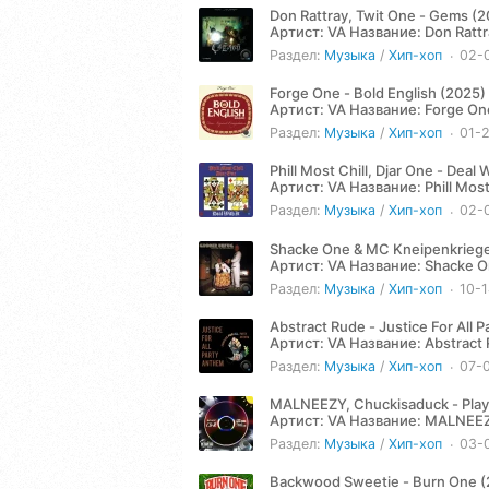
Don Rattray, Twit One - Gems (
Артист: VA Название: Don Rattray, Twit One - Gems (2025) Жанр: Hip-Hop Год: 2025 Количество
треков: 12...
Раздел:
Музыка
/
Хип-хоп
02-
Forge One - Bold English (2025)
Артист: VA Название: Forge One - Bold English (2025) Жанр: Hip-Hop Год: 2025 Количество треков:
10 Продолжительность:...
Раздел:
Музыка
/
Хип-хоп
01-
Phill Most Chill, Djar One - Deal 
Артист: VA Название: Phill Most Chill, Djar One - Deal With It (2025) Жанр: Hip-Hop Год: 2025
Количество треков: 11...
Раздел:
Музыка
/
Хип-хоп
02-
Shacke One & MC Kneipenkriege
Артист: VA Название: Shacke One & MC Kneipenkrieger - Grober Unfug (2024) Жанр: Hip-Hop Год:
2024 Количество треков:...
Раздел:
Музыка
/
Хип-хоп
10-
Abstract Rude - Justice For All 
Артист: VA Название: Abstract Rude - Justice For All Party Anthem (2024) Жанр: Hip-Hop Год: 2024
Количество треков: 4...
Раздел:
Музыка
/
Хип-хоп
07-
MALNEEZY, Chuckisaduck - Play It
Артист: VA Название: MALNEEZY, Chuckisaduck - Play It Like You Stole It, Vol. 1 (2025) Жанр: Hip-Hop
Год: 2025...
Раздел:
Музыка
/
Хип-хоп
03-
Backwood Sweetie - Burn One 