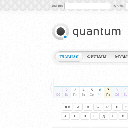
ЛОГИН:
ПАРОЛЬ:
ГЛАВНАЯ
ФИЛЬМЫ
МУЗЫ
1
2
3
4
5
6
7
8
9
Сб
Вс
Пн
Вт
Ср
Чт
Пт
Сб
Вс
0-9
A
B
C
D
E
F
А
Б
В
Г
Д
Е
Ж