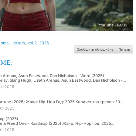
YouTube
04:32
,
small
,
letters
,
vol.2
,
2025
Сообщить об ошибке
Печать
ЕМЕ:
th Arenas, Asun Eastwood, Dan Nicholson - Word (2025)
14-2025
07-2025
ap (2025)
01-2025