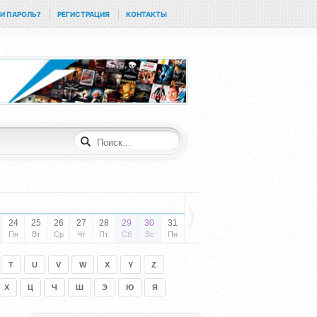
И ПАРОЛЬ?
РЕГИСТРАЦИЯ
КОНТАКТЫ
24
25
26
27
28
29
30
31
Пн
Вт
Ср
Чт
Пт
Сб
Вс
Пн
T
U
V
W
X
Y
Z
Х
Ц
Ч
Ш
Э
Ю
Я