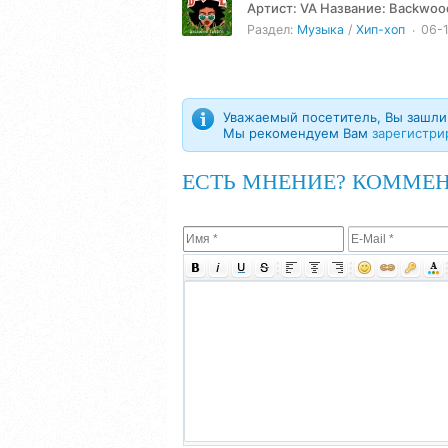
Артист: VA Название: Backwood Sweetie - Burn One (2024) Жанр: Hip-Hop Год: 2024 Количество
треков: 5...
Раздел:
Музыка
/
Хип-хоп
06-
Уважаемый посетитель, Вы зашли 
Мы рекомендуем Вам
зарегистри
ЕСТЬ МНЕНИЕ? КОММЕН