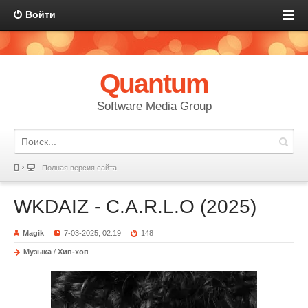
Войти
Quantum
Software Media Group
Полная версия сайта
WKDAIZ - C.A.R.L.O (2025)
Magik
7-03-2025, 02:19
148
Музыка
/
Хип-хоп