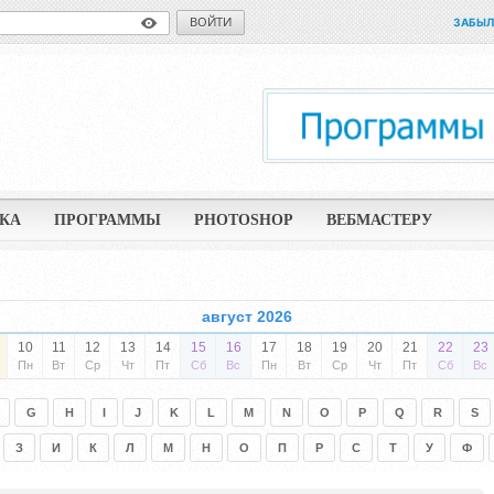
ВОЙТИ
ЗАБЫЛ
КА
ПРОГРАММЫ
PHOTOSHOP
ВЕБМАСТЕРУ
август 2026
10
11
12
13
14
15
16
17
18
19
20
21
22
23
Пн
Вт
Ср
Чт
Пт
Сб
Вс
Пн
Вт
Ср
Чт
Пт
Сб
Вс
G
H
I
J
K
L
M
N
O
P
Q
R
S
З
И
К
Л
М
Н
О
П
Р
С
Т
У
Ф