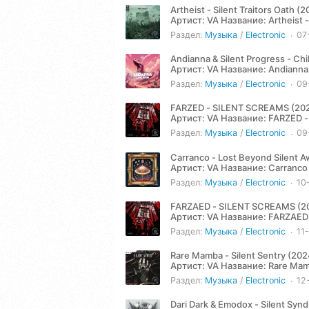
Artheist - Silent Traitors Oath (
Артист: VA Название: Artheist - Silent Traitors Oath EP (2024) Жанр: Hardcore Год: 2024 Количество
треков: 3...
Раздел:
Музыка
/
Electronic
07
Andianna & Silent Progress - Ch
Артист: VA Название: Andianna & Silent Progress - Chikiram (2024) Жанр: Electronic Год: 2024
Количество треков: 2...
Раздел:
Музыка
/
Electronic
09
FARZED - SILENT SCREAMS (20
Артист: VA Название: FARZED - SILENT SCREAMS (2024) Жанр: Hardcore Год: 2024 Количество
треков: 1 Продолжительность:.
Раздел:
Музыка
/
Electronic
09
Carranco - Lost Beyond Silent 
Артист: VA Название: Carranco - Lost Beyond Silent Awakening (2024) Жанр: Electronic Год: 2024
Количество треков: 4...
Раздел:
Музыка
/
Electronic
10
FARZAED - SILENT SCREAMS (2
Артист: VA Название: FARZAED - SILENT SCREAMS (2024) Жанр: Hardcore Год: 2024 Количество
треков: 1 Продолжительность:.
Раздел:
Музыка
/
Electronic
11
Rare Mamba - Silent Sentry (202
Артист: VA Название: Rare Mamba - Silent Sentry (2024) Жанр: Hardcore Год: 2024 Количество
треков: 4...
Раздел:
Музыка
/
Electronic
12
Dari Dark & Emodox - Silent Synd