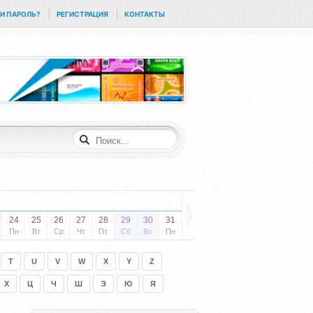
И ПАРОЛЬ?
РЕГИСТРАЦИЯ
КОНТАКТЫ
24
25
26
27
28
29
30
31
Пн
Вт
Ср
Чт
Пт
Сб
Вс
Пн
T
U
V
W
X
Y
Z
Х
Ц
Ч
Ш
Э
Ю
Я