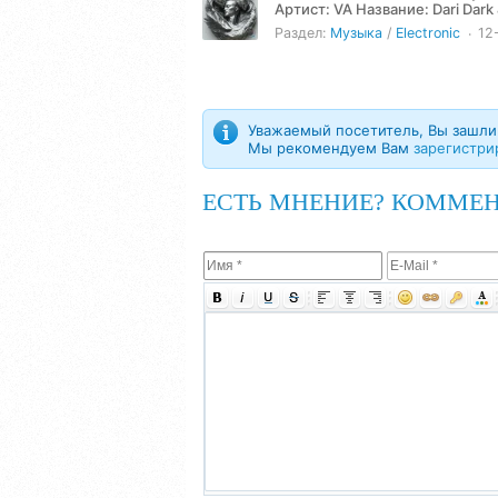
Артист: VA Название: Dari Dark & Emodox - Silent Syndicate (2024) Жанр: Electronic Год: 2024
Количество треков: 3...
Раздел:
Музыка
/
Electronic
12
Уважаемый посетитель, Вы зашли 
Мы рекомендуем Вам
зарегистри
ЕСТЬ МНЕНИЕ? КОММЕН