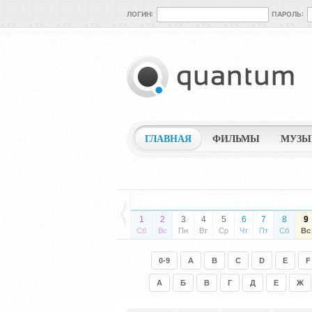
ЛОГИН:
ПАРОЛЬ:
ГЛАВНАЯ
ФИЛЬМЫ
МУЗЫ
1
2
3
4
5
6
7
8
9
Сб
Вс
Пн
Вт
Ср
Чт
Пт
Сб
Вс
0-9
A
B
C
D
E
F
А
Б
В
Г
Д
Е
Ж