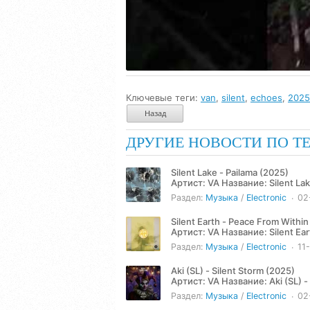
Ключевые теги:
van
,
silent
,
echoes
,
2025
Назад
ДРУГИЕ НОВОСТИ ПО Т
Silent Lake - Pailama (2025)
Артист: VA Название: Silent Lake - Pailama (2025) Жанр: Electronic Год: 2025 Количество треков: 5
Продолжительность:...
Раздел:
Музыка
/
Electronic
02
Silent Earth - Peace From Withi
Артист: VA Название: Silent Earth - Peace From Within (2024) Жанр: Electronic Год: 2024
Количество треков: 2...
Раздел:
Музыка
/
Electronic
11
Aki (SL) - Silent Storm (2025)
Артист: VA Название: Aki (SL) - Silent Storm (2025) Жанр: Electronic Год: 2025 Количество треков:
1...
Раздел:
Музыка
/
Electronic
02