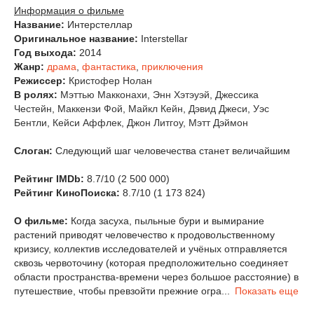
Информация о фильме
Название:
Интерстеллар
Оригинальное название:
Interstellar
Год выхода:
2014
Жанр:
драма
,
фантастика
,
приключения
Режиссер:
Кристофер Нолан
В ролях:
Мэттью Макконахи
,
Энн Хэтэуэй
,
Джессика
Честейн
,
Маккензи Фой
,
Майкл Кейн
,
Дэвид Джеси
,
Уэс
Бентли
,
Кейси Аффлек
,
Джон Литгоу
,
Мэтт Дэймон
Слоган:
Следующий шаг человечества станет величайшим
Рейтинг IMDb:
8.7/10
(2 500 000)
Рейтинг КиноПоиска:
8.7/10
(1 173 824)
О фильме:
Когда засуха, пыльные бури и вымирание
растений приводят человечество к продовольственному
кризису, коллектив исследователей и учёных отправляется
сквозь червоточину (которая предположительно соединяет
области пространства-времени через большое расстояние) в
путешествие, чтобы превзойти прежние огра
...
Показать еще