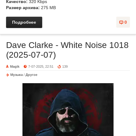
Качество:
320 Kbps
Размер архива:
275 MB
Подробнее
0
Dave Clarke - White Noise 1018
(2025-07-07)
Magik
7-07-2025, 22:51
139
Музыка
/
Другое