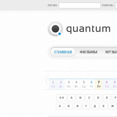
ЛОГИН:
ПАРОЛЬ:
ГЛАВНАЯ
ФИЛЬМЫ
МУЗЫ
1
2
3
4
5
6
7
8
9
Сб
Вс
Пн
Вт
Ср
Чт
Пт
Сб
Вс
0-9
A
B
C
D
E
F
А
Б
В
Г
Д
Е
Ж