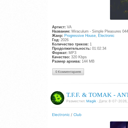
Артист:
VA
Название:
Miraculum - Simple Pleasures 044
Жанр:
Progressive House
,
Electronic
Год:
2026
Количество треков:
1
Продолжительность:
01:02:34
Формат:
MP3
Качество:
320 Kbps
Размер архива:
144 MB
0 Комментариев
T.F.F. & TOMAK - AN
Разместил:
Magik
· Дата:
8-07-2026,
Electronic
/
Club