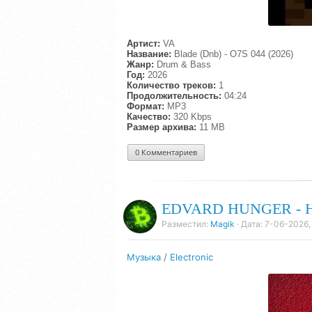
Артист:
VA
Название:
Blade (Dnb) - O7S 044 (2026)
Жанр:
Drum & Bass
Год:
2026
Количество треков:
1
Продолжительность:
04:24
Формат:
MP3
Качество:
320 Kbps
Размер архива:
11 MB
0 Комментариев
EDVARD HUNGER - H
Разместил:
Magik
· Дата:
7-06-2026,
Музыка
/
Electronic