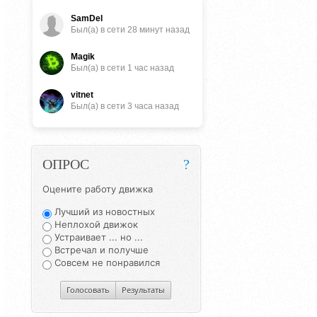
SamDel
Был(a) в сети 28 минут назад
Magik
Был(a) в сети 1 час назад
vitnet
Был(a) в сети 3 часа назад
ОПРОС
?
Оцените работу движка
Лучший из новостных
Неплохой движок
Устраивает ... но ...
Встречал и получше
Совсем не понравился
Голосовать
Результаты