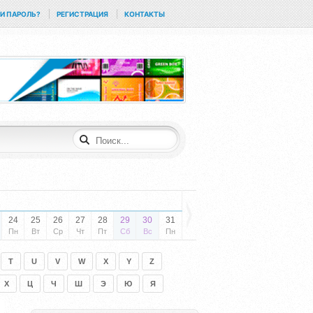
И ПАРОЛЬ?
РЕГИСТРАЦИЯ
КОНТАКТЫ
24
25
26
27
28
29
30
31
Пн
Вт
Ср
Чт
Пт
Сб
Вс
Пн
T
U
V
W
X
Y
Z
Х
Ц
Ч
Ш
Э
Ю
Я