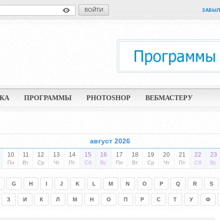
ВОЙТИ
ЗАБЫЛ
КА
ПРОГРАММЫ
PHOTOSHOP
ВЕБМАСТЕРУ
август 2026
10
11
12
13
14
15
16
17
18
19
20
21
22
23
Пн
Вт
Ср
Чт
Пт
Сб
Вс
Пн
Вт
Ср
Чт
Пт
Сб
Вс
G
H
I
J
K
L
M
N
O
P
Q
R
S
З
И
К
Л
М
Н
О
П
Р
С
Т
У
Ф