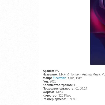
Артист:
VA
Название:
T.F.F. & Tomak - Antima Music Po
Жанр:
Electronic
, Club, Edm
Год:
2026
Количество треков:
1
Продолжительность:
01:00:14
Формат:
MP3
Качество:
320 Kbps
Размер архива:
139 MB