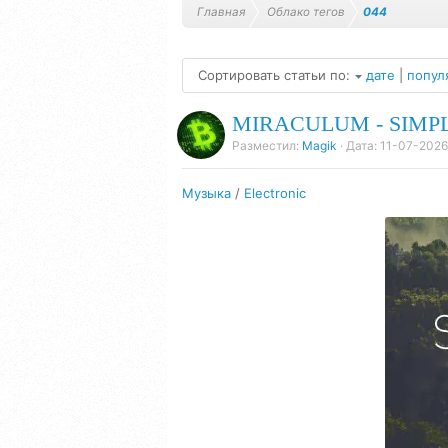
Главная
Облако тегов
044
Сортировать статьи по:
дате
|
попул
MIRACULUM - SIMPLE
Разместил:
Magik
· Дата:
11-07-2026,
Музыка
/
Electronic